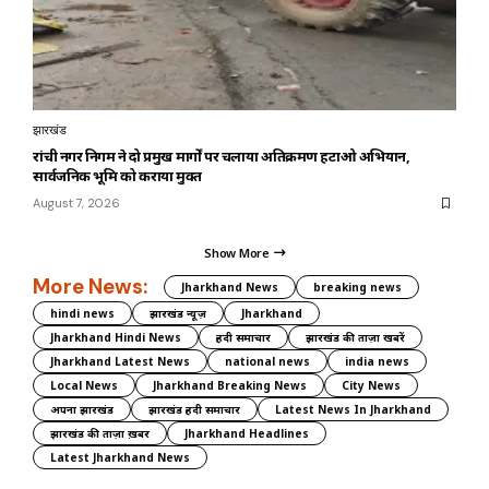
झारखंड
रांची नगर निगम ने दो प्रमुख मार्गों पर चलाया अतिक्रमण हटाओ अभियान,
सार्वजनिक भूमि को कराया मुक्त
August 7, 2026
Show More
More News:
Jharkhand News
breaking news
hindi news
झारखंड न्यूज़
Jharkhand
Jharkhand Hindi News
हिंदी समाचार
झारखंड की ताज़ा खबरें
Jharkhand Latest News
national news
india news
Local News
Jharkhand Breaking News
City News
अपना झारखंड
झारखंड हिंदी समाचार
Latest News In Jharkhand
झारखंड की ताज़ा ख़बर
Jharkhand Headlines
Latest Jharkhand News