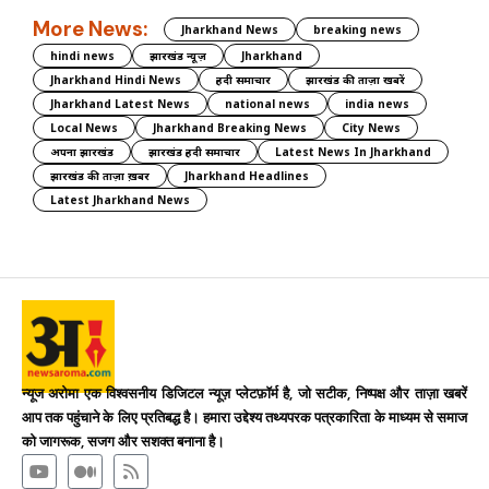
More News:
Jharkhand News
breaking news
hindi news
झारखंड न्यूज़
Jharkhand
Jharkhand Hindi News
हिंदी समाचार
झारखंड की ताज़ा खबरें
Jharkhand Latest News
national news
india news
Local News
Jharkhand Breaking News
City News
अपना झारखंड
झारखंड हिंदी समाचार
Latest News In Jharkhand
झारखंड की ताज़ा ख़बर
Jharkhand Headlines
Latest Jharkhand News
न्यूज अरोमा एक विश्वसनीय डिजिटल न्यूज़ प्लेटफ़ॉर्म है, जो सटीक, निष्पक्ष और ताज़ा खबरें
आप तक पहुंचाने के लिए प्रतिबद्ध है। हमारा उद्देश्य तथ्यपरक पत्रकारिता के माध्यम से समाज
को जागरूक, सजग और सशक्त बनाना है।