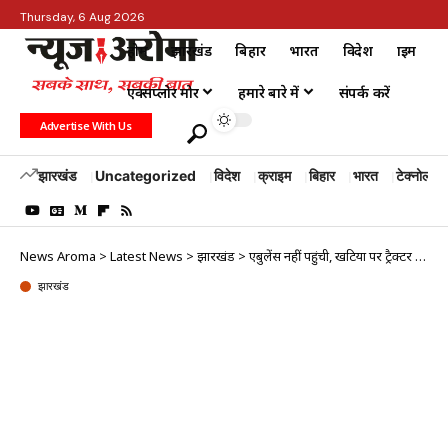
Thursday, 6 Aug 2026
होम
झारखंड
बिहार
भारत
विदेश
क्राइम
एक्सप्लोर मोर
हमारे बारे में
संपर्क करें
Advertise With Us
झारखंड
Uncategorized
विदेश
क्राइम
बिहार
भारत
टेक्नोलॉजी
News Aroma
>
Latest News
>
झारखंड
>
एंबुलेंस नहीं पहुंची, खटिया पर ट्रैक्टर से अस्पताल ले जाना पड़ा मरीज, इलाज के दौरान मौत
झारखंड