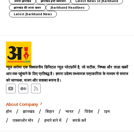
अपना झारखंड
झारखंड हिंदी समाचार
Latest News In Jharkhand
झारखंड की ताज़ा ख़बर
Jharkhand Headlines
Latest Jharkhand News
न्यूज अरोमा एक विश्वसनीय डिजिटल न्यूज़ प्लेटफ़ॉर्म है, जो सटीक, निष्पक्ष और ताज़ा खबरें
आप तक पहुंचाने के लिए प्रतिबद्ध है। हमारा उद्देश्य तथ्यपरक पत्रकारिता के माध्यम से समाज
को जागरूक, सजग और सशक्त बनाना है।
About Company
होम
झारखंड
बिहार
भारत
विदेश
क्राइम
एक्सप्लोर मोर
हमारे बारे में
संपर्क करें