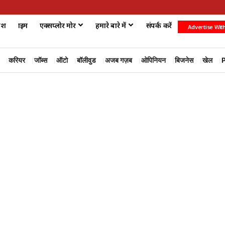
ेश
क्राइम
एक्सप्लोर मोर
हमारे बारे में
संपर्क करें
Advertise Wit
करियर
जॉब्स
ऑटो
बॉलीवुड
अजब गज़ब
ओपिनियन
बिजनेस
खेल
P