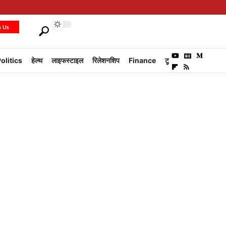
h Us
olitics
हेल्थ
लाइफस्टाइल
रिलेशनशिप
Finance
टूरिज्म
Environm