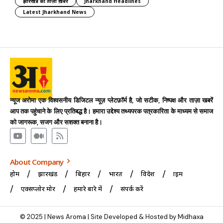
झारखंड की ताज़ा ख़बर
Jharkhand Headlines
Latest Jharkhand News
न्यूज अरोमा एक विश्वसनीय डिजिटल न्यूज़ प्लेटफ़ॉर्म है, जो सटीक, निष्पक्ष और ताज़ा खबरें
आप तक पहुंचाने के लिए प्रतिबद्ध है। हमारा उद्देश्य तथ्यपरक पत्रकारिता के माध्यम से समाज
को जागरूक, सजग और सशक्त बनाना है।
About Company
होम
झारखंड
बिहार
भारत
विदेश
क्राइम
एक्सप्लोर मोर
हमारे बारे में
संपर्क करें
© 2025 | News Aroma | Site Developed & Hosted by Midhaxa