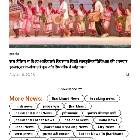
झारखंड
संत जेवियर में विश्व आदिवासी दिवस पर दिखी सांस्कृतिक विविधता की शानदार
झलक,उरांव-संथाली नृत्य और रैम्प वॉक ने मोहा मन
August 8, 2026
Show More
More News:
Jharkhand News
breaking news
hindi news
झारखंड न्यूज़
Jharkhand
Jharkhand Hindi News
हिंदी समाचार
झारखंड की ताज़ा खबरें
Jharkhand Latest News
national news
india news
Local News
Jharkhand Breaking News
City News
अपना झारखंड
झारखंड हिंदी समाचार
Latest News In Jharkhand