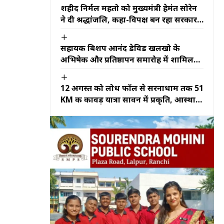
शहीद निर्मल महतो को मुख्यमंत्री हेमंत सोरेन
ने दी श्रद्धांजलि, कहा-विपक्ष बन रहा सरकार
के काम में बाधक
सहायक बिशप आनंद डेविड खलखो के
अभिषेक और प्रतिष्ठापन समारोह में शामिल
हुए मुख्यमंत्री हेमंत सोरेन
12 अगस्त को लोध फॉल से सरनाधाम तक 51
KM की कावड़ यात्रा सावन में प्रकृति, आस्था
और संस्कृति का दुर्लभ संगम