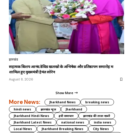
झारखंड
सहायक बिशप आनंद डेविड खलखो के अभिषेक और प्रतिष्ठापन समारोह में
शामिल हुए मुख्यमंत्री हेमंत सोरेन
August 8, 2026
Show More
More News:
Jharkhand News
breaking news
hindi news
झारखंड न्यूज़
Jharkhand
Jharkhand Hindi News
हिंदी समाचार
झारखंड की ताज़ा खबरें
Jharkhand Latest News
national news
india news
Local News
Jharkhand Breaking News
City News