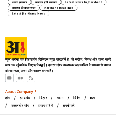
अपना झारखंड
झारखंड हिंदी समाचार
Latest News In Jharkhand
झारखंड की ताज़ा ख़बर
Jharkhand Headlines
Latest Jharkhand News
न्यूज अरोमा एक विश्वसनीय डिजिटल न्यूज़ प्लेटफ़ॉर्म है, जो सटीक, निष्पक्ष और ताज़ा खबरें
आप तक पहुंचाने के लिए प्रतिबद्ध है। हमारा उद्देश्य तथ्यपरक पत्रकारिता के माध्यम से समाज
को जागरूक, सजग और सशक्त बनाना है।
About Company
होम
झारखंड
बिहार
भारत
विदेश
क्राइम
एक्सप्लोर मोर
हमारे बारे में
संपर्क करें