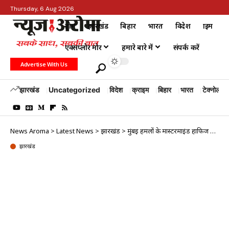
Thursday, 6 Aug 2026
होम
झारखंड
बिहार
भारत
विदेश
क्राइम
एक्सप्लोर मोर
हमारे बारे में
संपर्क करें
Advertise With Us
झारखंड
Uncategorized
विदेश
क्राइम
बिहार
भारत
टेक्नोलॉजी
News Aroma
>
Latest News
>
झारखंड
>
मुंबई हमलों के मास्टरमाइंड हाफिज सईद की सजा बनी सुर्खियां
झारखंड