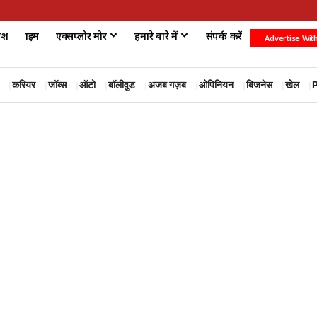
ेश
क्राइम
एक्सप्लोर मोर
हमारे बारे में
संपर्क करें
Advertise Wit
करियर
जॉब्स
ऑटो
बॉलीवुड
अजब गज़ब
ओपिनियन
बिजनेस
खेल
P