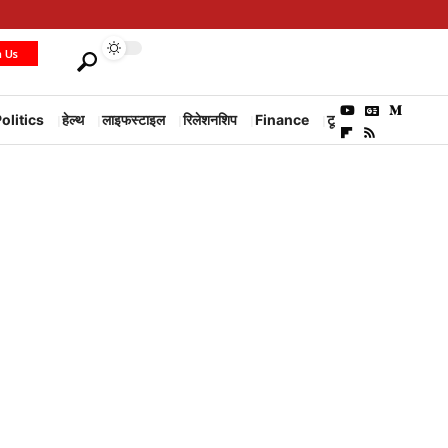
h Us
olitics
हेल्थ
लाइफस्टाइल
रिलेशनशिप
Finance
टूरिज्म
Environm