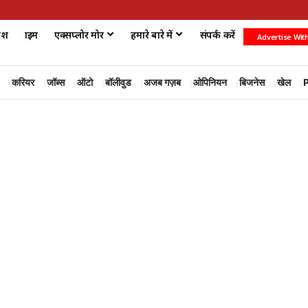
ेश
क्राइम
एक्सप्लोर मोर
हमारे बारे में
संपर्क करें
Advertise Wit
करियर
जॉब्स
ऑटो
बॉलीवुड
अजब गज़ब
ओपिनियन
बिजनेस
खेल
P