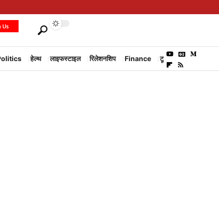
h Us
olitics
हेल्थ
लाइफस्टाइल
रिलेशनशिप
Finance
टूरिज्म
Environm