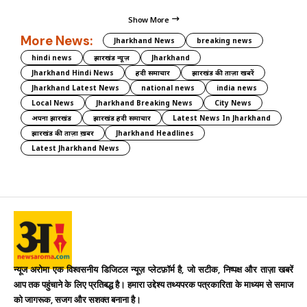
Show More
More News:
Jharkhand News
breaking news
hindi news
झारखंड न्यूज़
Jharkhand
Jharkhand Hindi News
हिंदी समाचार
झारखंड की ताज़ा खबरें
Jharkhand Latest News
national news
india news
Local News
Jharkhand Breaking News
City News
अपना झारखंड
झारखंड हिंदी समाचार
Latest News In Jharkhand
झारखंड की ताज़ा ख़बर
Jharkhand Headlines
Latest Jharkhand News
न्यूज अरोमा एक विश्वसनीय डिजिटल न्यूज़ प्लेटफ़ॉर्म है, जो सटीक, निष्पक्ष और ताज़ा खबरें
आप तक पहुंचाने के लिए प्रतिबद्ध है। हमारा उद्देश्य तथ्यपरक पत्रकारिता के माध्यम से समाज
को जागरूक, सजग और सशक्त बनाना है।