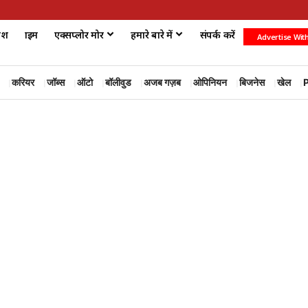
ेश
क्राइम
एक्सप्लोर मोर
हमारे बारे में
संपर्क करें
Advertise Wit
करियर
जॉब्स
ऑटो
बॉलीवुड
अजब गज़ब
ओपिनियन
बिजनेस
खेल
P