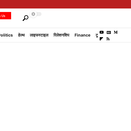
h Us
olitics
हेल्थ
लाइफस्टाइल
रिलेशनशिप
Finance
टूरिज्म
Environm