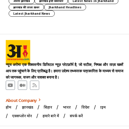
अपना झारखंड
झारखंड हिंदी समाचार
Latest News In Jharkhand
झारखंड की ताज़ा ख़बर
Jharkhand Headlines
Latest Jharkhand News
न्यूज अरोमा एक विश्वसनीय डिजिटल न्यूज़ प्लेटफ़ॉर्म है, जो सटीक, निष्पक्ष और ताज़ा खबरें
आप तक पहुंचाने के लिए प्रतिबद्ध है। हमारा उद्देश्य तथ्यपरक पत्रकारिता के माध्यम से समाज
को जागरूक, सजग और सशक्त बनाना है।
About Company
होम
झारखंड
बिहार
भारत
विदेश
क्राइम
एक्सप्लोर मोर
हमारे बारे में
संपर्क करें