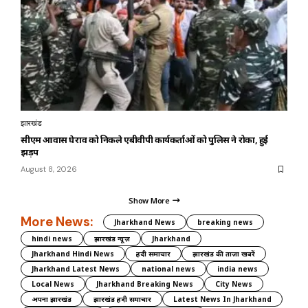
झारखंड
सीएम आवास घेराव को निकले एबीवीपी कार्यकर्ताओं को पुलिस ने रोका, हुई
झड़प
August 8, 2026
Show More
More News:
Jharkhand News
breaking news
hindi news
झारखंड न्यूज़
Jharkhand
Jharkhand Hindi News
हिंदी समाचार
झारखंड की ताज़ा खबरें
Jharkhand Latest News
national news
india news
Local News
Jharkhand Breaking News
City News
अपना झारखंड
झारखंड हिंदी समाचार
Latest News In Jharkhand