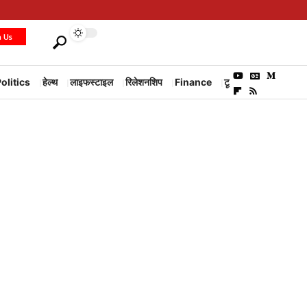
h Us
olitics
हेल्थ
लाइफस्टाइल
रिलेशनशिप
Finance
टूरिज्म
Environm