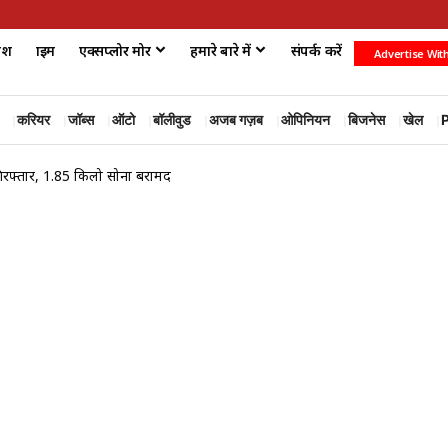
ेश
क्राइम
एक्सप्लोर मोर
हमारे बारे में
संपर्क करें
Advertise Wit
करियर
जॉब्स
ऑटो
बॉलीवुड
अजब गज़ब
ओपिनियन
बिजनेस
खेल
P
र गिरफ्तार, 1.85 किलो सोना बरामद