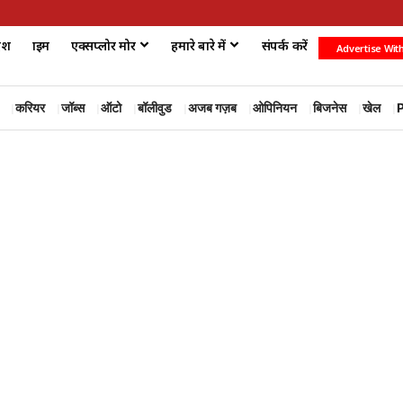
ेश
क्राइम
एक्सप्लोर मोर
हमारे बारे में
संपर्क करें
Advertise Wit
करियर
जॉब्स
ऑटो
बॉलीवुड
अजब गज़ब
ओपिनियन
बिजनेस
खेल
P