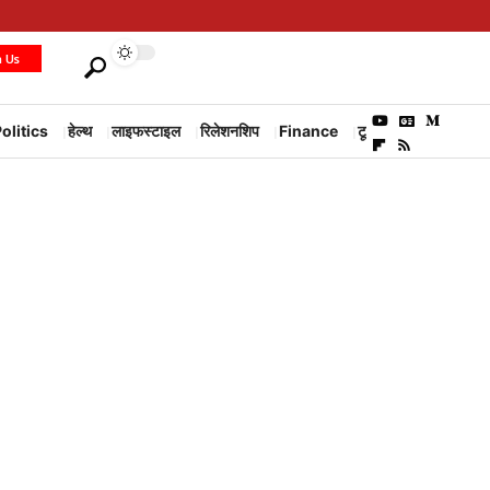
h Us
olitics
हेल्थ
लाइफस्टाइल
रिलेशनशिप
Finance
टूरिज्म
Environm