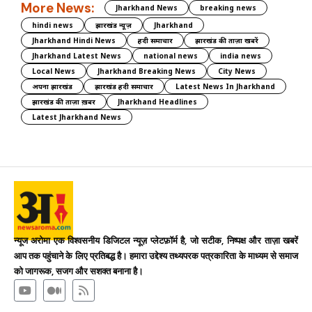
More News:
Jharkhand News
breaking news
hindi news
झारखंड न्यूज़
Jharkhand
Jharkhand Hindi News
हिंदी समाचार
झारखंड की ताज़ा खबरें
Jharkhand Latest News
national news
india news
Local News
Jharkhand Breaking News
City News
अपना झारखंड
झारखंड हिंदी समाचार
Latest News In Jharkhand
झारखंड की ताज़ा ख़बर
Jharkhand Headlines
Latest Jharkhand News
न्यूज अरोमा एक विश्वसनीय डिजिटल न्यूज़ प्लेटफ़ॉर्म है, जो सटीक, निष्पक्ष और ताज़ा खबरें
आप तक पहुंचाने के लिए प्रतिबद्ध है। हमारा उद्देश्य तथ्यपरक पत्रकारिता के माध्यम से समाज
को जागरूक, सजग और सशक्त बनाना है।