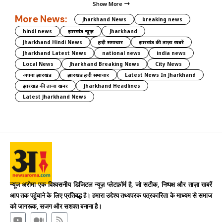
Show More
More News:
Jharkhand News
breaking news
hindi news
झारखंड न्यूज़
Jharkhand
Jharkhand Hindi News
हिंदी समाचार
झारखंड की ताज़ा खबरें
Jharkhand Latest News
national news
india news
Local News
Jharkhand Breaking News
City News
अपना झारखंड
झारखंड हिंदी समाचार
Latest News In Jharkhand
झारखंड की ताज़ा ख़बर
Jharkhand Headlines
Latest Jharkhand News
न्यूज अरोमा एक विश्वसनीय डिजिटल न्यूज़ प्लेटफ़ॉर्म है, जो सटीक, निष्पक्ष और ताज़ा खबरें
आप तक पहुंचाने के लिए प्रतिबद्ध है। हमारा उद्देश्य तथ्यपरक पत्रकारिता के माध्यम से समाज
को जागरूक, सजग और सशक्त बनाना है।