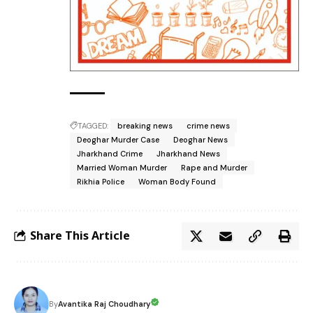
TAGGED:
breaking news
crime news
Deoghar Murder Case
Deoghar News
Jharkhand Crime
Jharkhand News
Married Woman Murder
Rape and Murder
Rikhia Police
Woman Body Found
Share This Article
Avantika Raj Choudhary
By