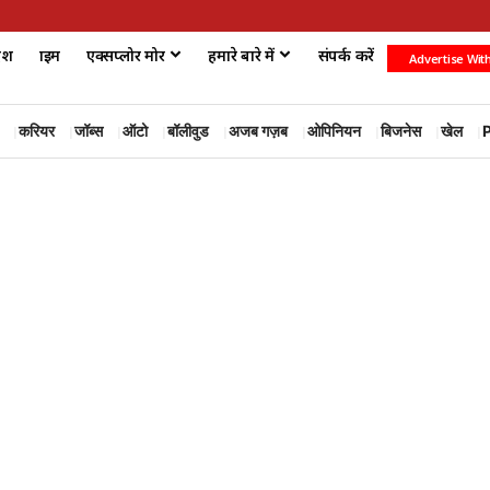
ेश
क्राइम
एक्सप्लोर मोर
हमारे बारे में
संपर्क करें
Advertise Wit
करियर
जॉब्स
ऑटो
बॉलीवुड
अजब गज़ब
ओपिनियन
बिजनेस
खेल
P