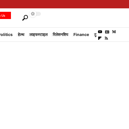
h Us
olitics
हेल्थ
लाइफस्टाइल
रिलेशनशिप
Finance
टूरिज्म
Environm