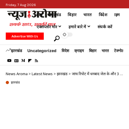
Friday, 7 Aug 2026
होम
झारखंड
बिहार
भारत
विदेश
क्राइम
एक्सप्लोर मोर
हमारे बारे में
संपर्क करें
Advertise With Us
झारखंड
Uncategorized
विदेश
क्राइम
बिहार
भारत
टेक्नोलॉजी
News Aroma
>
Latest News
>
झारखंड
>
जांच रिपोर्ट में धनबाद जेल के और 3 कैदी पाए गए HIV संक्रमित, सभी 6 महीने से…
झारखंड