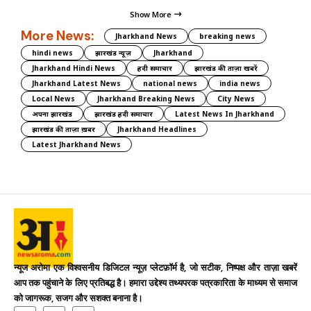
Show More
More News:
Jharkhand News
breaking news
hindi news
झारखंड न्यूज़
Jharkhand
Jharkhand Hindi News
हिंदी समाचार
झारखंड की ताज़ा खबरें
Jharkhand Latest News
national news
india news
Local News
Jharkhand Breaking News
City News
अपना झारखंड
झारखंड हिंदी समाचार
Latest News In Jharkhand
झारखंड की ताज़ा ख़बर
Jharkhand Headlines
Latest Jharkhand News
न्यूज अरोमा एक विश्वसनीय डिजिटल न्यूज़ प्लेटफ़ॉर्म है, जो सटीक, निष्पक्ष और ताज़ा खबरें
आप तक पहुंचाने के लिए प्रतिबद्ध है। हमारा उद्देश्य तथ्यपरक पत्रकारिता के माध्यम से समाज
को जागरूक, सजग और सशक्त बनाना है।