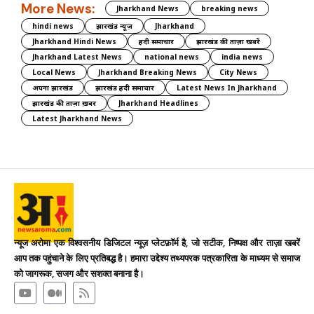
More News:
Jharkhand News
breaking news
hindi news
झारखंड न्यूज़
Jharkhand
Jharkhand Hindi News
हिंदी समाचार
झारखंड की ताज़ा खबरें
Jharkhand Latest News
national news
india news
Local News
Jharkhand Breaking News
City News
अपना झारखंड
झारखंड हिंदी समाचार
Latest News In Jharkhand
झारखंड की ताज़ा ख़बर
Jharkhand Headlines
Latest Jharkhand News
न्यूज अरोमा एक विश्वसनीय डिजिटल न्यूज़ प्लेटफ़ॉर्म है, जो सटीक, निष्पक्ष और ताज़ा खबरें
आप तक पहुंचाने के लिए प्रतिबद्ध है। हमारा उद्देश्य तथ्यपरक पत्रकारिता के माध्यम से समाज
को जागरूक, सजग और सशक्त बनाना है।