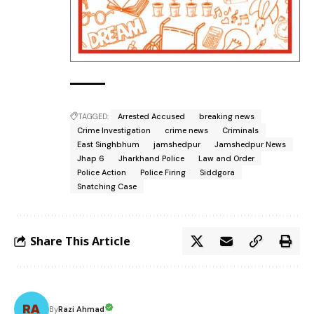
TAGGED:
Arrested Accused
breaking news
Crime Investigation
crime news
Criminals
East Singhbhum
jamshedpur
Jamshedpur News
Jhap 6
Jharkhand Police
Law and Order
Police Action
Police Firing
Siddgora
Snatching Case
Share This Article
Razi Ahmad
By