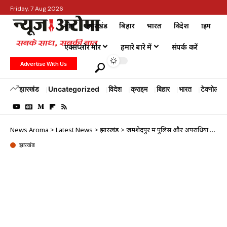
Friday, 7 Aug 2026
होम
झारखंड
बिहार
भारत
विदेश
क्राइम
एक्सप्लोर मोर
हमारे बारे में
संपर्क करें
Advertise With Us
झारखंड
Uncategorized
विदेश
क्राइम
बिहार
भारत
टेक्नोलॉजी
News Aroma
>
Latest News
>
झारखंड
>
जमशेदपुर में पुलिस और अपराधियों के बीच मुठभेड़ जैसी स्थिति, फायरिंग के बाद एक आरोपी गिरफ्तार
झारखंड