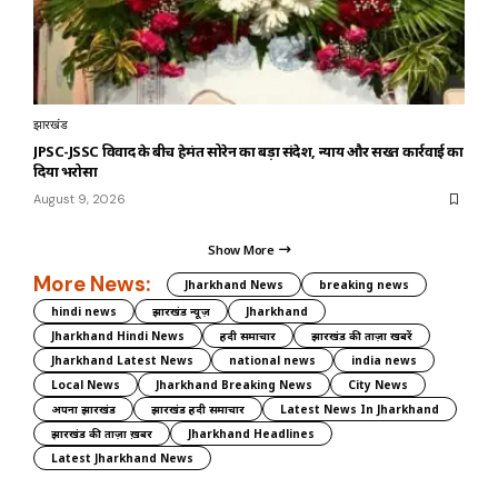
झारखंड
JPSC-JSSC विवाद के बीच हेमंत सोरेन का बड़ा संदेश, न्याय और सख्त कार्रवाई का
दिया भरोसा
August 9, 2026
Show More
More News:
Jharkhand News
breaking news
hindi news
झारखंड न्यूज़
Jharkhand
Jharkhand Hindi News
हिंदी समाचार
झारखंड की ताज़ा खबरें
Jharkhand Latest News
national news
india news
Local News
Jharkhand Breaking News
City News
अपना झारखंड
झारखंड हिंदी समाचार
Latest News In Jharkhand
झारखंड की ताज़ा ख़बर
Jharkhand Headlines
Latest Jharkhand News