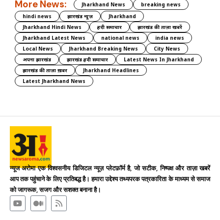
More News:
Jharkhand News
breaking news
hindi news
झारखंड न्यूज़
Jharkhand
Jharkhand Hindi News
हिंदी समाचार
झारखंड की ताज़ा खबरें
Jharkhand Latest News
national news
india news
Local News
Jharkhand Breaking News
City News
अपना झारखंड
झारखंड हिंदी समाचार
Latest News In Jharkhand
झारखंड की ताज़ा ख़बर
Jharkhand Headlines
Latest Jharkhand News
न्यूज अरोमा एक विश्वसनीय डिजिटल न्यूज़ प्लेटफ़ॉर्म है, जो सटीक, निष्पक्ष और ताज़ा खबरें
आप तक पहुंचाने के लिए प्रतिबद्ध है। हमारा उद्देश्य तथ्यपरक पत्रकारिता के माध्यम से समाज
को जागरूक, सजग और सशक्त बनाना है।