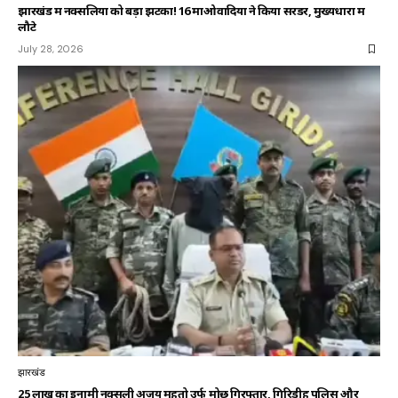
झारखंड में नक्सलियों को बड़ा झटका! 16 माओवादियों ने किया सरेंडर, मुख्यधारा में
लौटे
July 28, 2026
झारखंड
25 लाख का इनामी नक्सली अजय महतो उर्फ मोछू गिरफ्तार, गिरिडीह पुलिस और