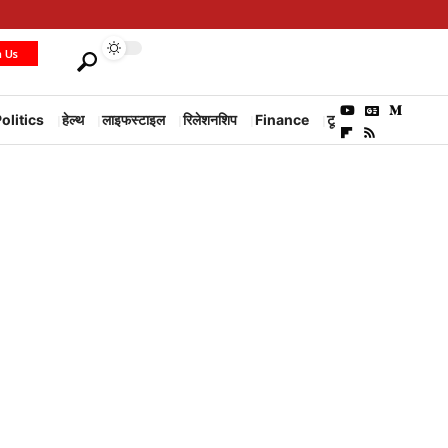
h Us
olitics
हेल्थ
लाइफस्टाइल
रिलेशनशिप
Finance
टूरिज्म
Environm