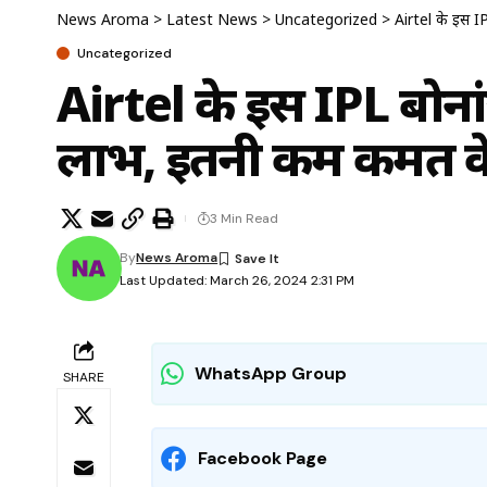
News Aroma
>
Latest News
>
Uncategorized
>
Airtel के इस 
Uncategorized
Airtel के इस IPL बोन
लाभ, इतनी कम कीमत के
3 Min Read
By
News Aroma
Last Updated: March 26, 2024 2:31 PM
WhatsApp Group
SHARE
Facebook Page