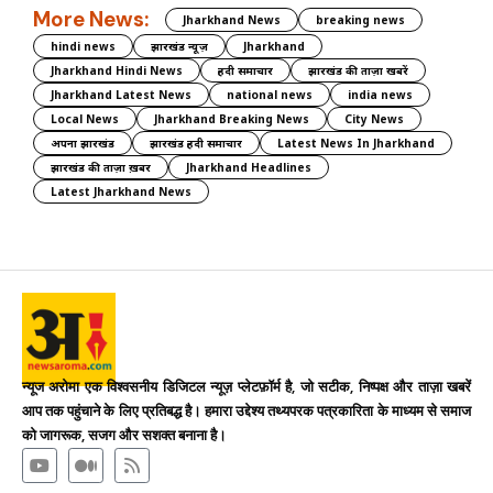
More News:
Jharkhand News
breaking news
hindi news
झारखंड न्यूज़
Jharkhand
Jharkhand Hindi News
हिंदी समाचार
झारखंड की ताज़ा खबरें
Jharkhand Latest News
national news
india news
Local News
Jharkhand Breaking News
City News
अपना झारखंड
झारखंड हिंदी समाचार
Latest News In Jharkhand
झारखंड की ताज़ा ख़बर
Jharkhand Headlines
Latest Jharkhand News
न्यूज अरोमा एक विश्वसनीय डिजिटल न्यूज़ प्लेटफ़ॉर्म है, जो सटीक, निष्पक्ष और ताज़ा खबरें
आप तक पहुंचाने के लिए प्रतिबद्ध है। हमारा उद्देश्य तथ्यपरक पत्रकारिता के माध्यम से समाज
को जागरूक, सजग और सशक्त बनाना है।