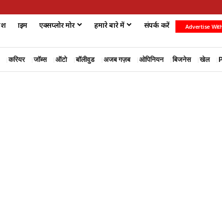
ेश
क्राइम
एक्सप्लोर मोर
हमारे बारे में
संपर्क करें
Advertise Wit
करियर
जॉब्स
ऑटो
बॉलीवुड
अजब गज़ब
ओपिनियन
बिजनेस
खेल
P