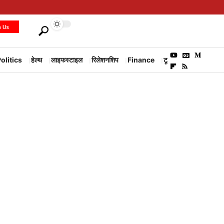
h Us
olitics
हेल्थ
लाइफस्टाइल
रिलेशनशिप
Finance
टूरिज्म
Environm