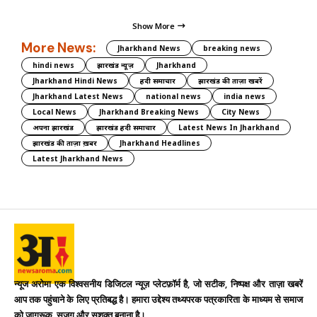
Show More
More News:
Jharkhand News
breaking news
hindi news
झारखंड न्यूज़
Jharkhand
Jharkhand Hindi News
हिंदी समाचार
झारखंड की ताज़ा खबरें
Jharkhand Latest News
national news
india news
Local News
Jharkhand Breaking News
City News
अपना झारखंड
झारखंड हिंदी समाचार
Latest News In Jharkhand
झारखंड की ताज़ा ख़बर
Jharkhand Headlines
Latest Jharkhand News
न्यूज अरोमा एक विश्वसनीय डिजिटल न्यूज़ प्लेटफ़ॉर्म है, जो सटीक, निष्पक्ष और ताज़ा खबरें
आप तक पहुंचाने के लिए प्रतिबद्ध है। हमारा उद्देश्य तथ्यपरक पत्रकारिता के माध्यम से समाज
को जागरूक, सजग और सशक्त बनाना है।