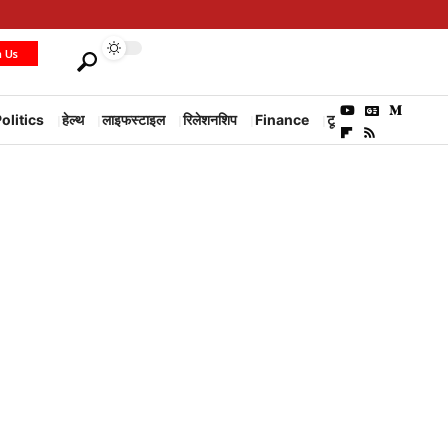
h Us
olitics
हेल्थ
लाइफस्टाइल
रिलेशनशिप
Finance
टूरिज्म
Environm