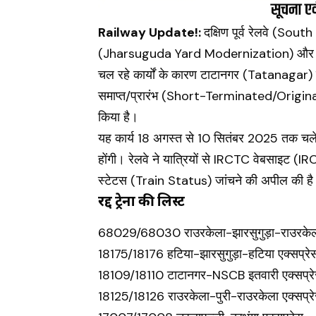
Railway Update!:
दक्षिण पूर्व रेलवे (So
(Jharsuguda Yard Modernization) और माल
चल रहे कार्यों के कारण टाटानगर (Tatanagar) स
समाप्त/प्रारंभ (Short-Terminated/Originat
किया है।
यह कार्य 18 अगस्त से 10 सितंबर 2025 तक चलेगा
होंगी। रेलवे ने यात्रियों से IRCTC वेबसाइट
स्टेटस (Train Status) जांचने की अपील की ह
रद्द ट्रेनों की लिस्ट
68029/68030 राउरकेला-झारसुगुड़ा-राउरकेला 
18175/18176 हटिया-झारसुगुड़ा-हटिया एक्सप्रे
18109/18110 टाटानगर-NSCB इतवारी एक्सप्रे
18125/18126 राउरकेला-पुरी-राउरकेला एक्सप्रे