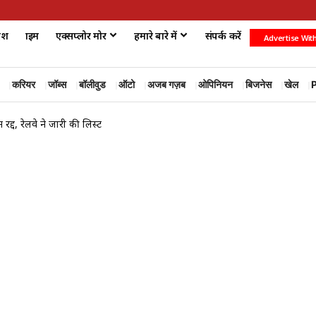
ेश
क्राइम
एक्सप्लोर मोर
हमारे बारे में
संपर्क करें
Advertise Wit
करियर
जॉब्स
बॉलीवुड
ऑटो
अजब गज़ब
ओपिनियन
बिजनेस
खेल
P
ें रद्द, रेलवे ने जारी की लिस्ट