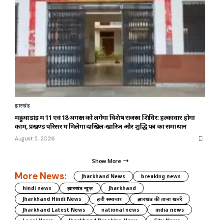
झारखंड
महुआडांड़ में 11 एवं 18 अगस्त को लगेगा विशेष राजस्व शिविर: हल्कावार होगा
काम, प्रखण्ड परिसर में मिलेगा दाखिल-खारिज और शुद्धि पत्र का समाधान
August 5, 2026
Show More
More News:
Jharkhand News
breaking news
hindi news
झारखंड न्यूज़
Jharkhand
Jharkhand Hindi News
हिंदी समाचार
झारखंड की ताज़ा खबरें
Jharkhand Latest News
national news
india news