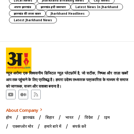
Local News
Jharkhand Breaking News
City News
अपना झारखंड
झारखंड हिंदी समाचार
Latest News In Jharkhand
झारखंड की ताज़ा ख़बर
Jharkhand Headlines
Latest Jharkhand News
न्यूज अरोमा एक विश्वसनीय डिजिटल न्यूज़ प्लेटफ़ॉर्म है, जो सटीक, निष्पक्ष और ताज़ा खबरें
आप तक पहुंचाने के लिए प्रतिबद्ध है। हमारा उद्देश्य तथ्यपरक पत्रकारिता के माध्यम से समाज
को जागरूक, सजग और सशक्त बनाना है।
About Company
होम
झारखंड
बिहार
भारत
विदेश
क्राइम
एक्सप्लोर मोर
हमारे बारे में
संपर्क करें