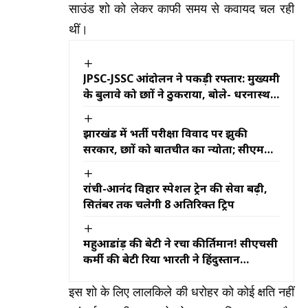
साउंड शो को लेकर काफी समय से कवायद चल रही
थीं।
JPSC-JSSC आंदोलन ने पकड़ी रफ्तार: मुख्यमंत्री
के बुलावे को छात्रों ने ठुकराया, बोले- धरनास्थल
पर आकर करें खुली बातचीत
झारखंड में भर्ती परीक्षा विवाद पर झुकी
सरकार, छात्रों को बातचीत का न्योता; सीएम
हेमंत सोरेन बोले- हर मांग पर होगा गंभीर
विचार
रांची-आनंद विहार स्पेशल ट्रेन की सेवा बढ़ी,
सितंबर तक चलेगी 8 अतिरिक्त ट्रिप
महुआडांड़ की बेटी ने रचा कीर्तिमान! सीएचसी
कर्मी की बेटी रिया भारती ने हिंदुस्तान
ओलंपियाड में अंग्रेजी में ठोका 100%, पूरे क्षेत्र
में खुशी की लहर
इस शो के लिए लालकिले की धरोहर को कोई क्षति नहीं