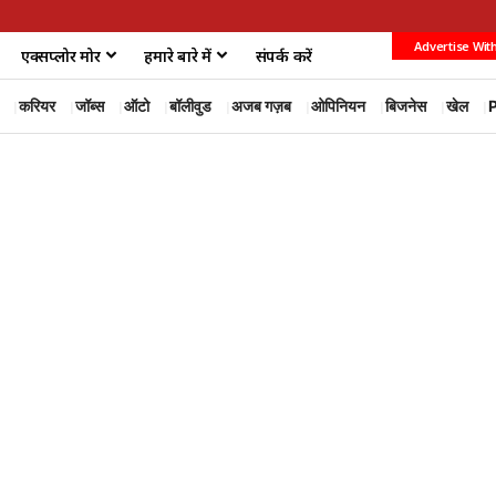
Advertise Wit
एक्सप्लोर मोर
हमारे बारे में
संपर्क करें
करियर
जॉब्स
ऑटो
बॉलीवुड
अजब गज़ब
ओपिनियन
बिजनेस
खेल
P