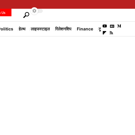
h Us
olitics
हेल्थ
लाइफस्टाइल
रिलेशनशिप
Finance
टूरिज्म
Environm