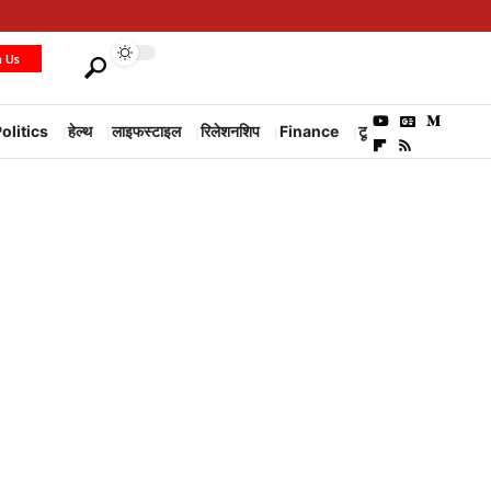
h Us
olitics
हेल्थ
लाइफस्टाइल
रिलेशनशिप
Finance
टूरिज्म
Environm