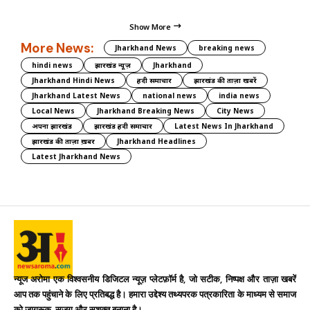
Show More
More News:
Jharkhand News
breaking news
hindi news
झारखंड न्यूज़
Jharkhand
Jharkhand Hindi News
हिंदी समाचार
झारखंड की ताज़ा खबरें
Jharkhand Latest News
national news
india news
Local News
Jharkhand Breaking News
City News
अपना झारखंड
झारखंड हिंदी समाचार
Latest News In Jharkhand
झारखंड की ताज़ा ख़बर
Jharkhand Headlines
Latest Jharkhand News
न्यूज अरोमा एक विश्वसनीय डिजिटल न्यूज़ प्लेटफ़ॉर्म है, जो सटीक, निष्पक्ष और ताज़ा खबरें
आप तक पहुंचाने के लिए प्रतिबद्ध है। हमारा उद्देश्य तथ्यपरक पत्रकारिता के माध्यम से समाज
को जागरूक, सजग और सशक्त बनाना है।