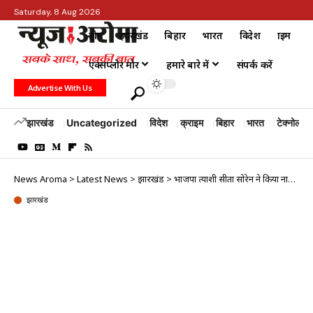
Saturday, 8 Aug 2026
होम
झारखंड
बिहार
भारत
विदेश
क्राइम
एक्सप्लोर मोर
हमारे बारे में
संपर्क करें
Advertise With Us
झारखंड
Uncategorized
विदेश
क्राइम
बिहार
भारत
टेक्नोलॉजी
News Aroma
>
Latest News
>
झारखंड
>
भाजपा प्रत्याशी सीता सोरेन ने किया नामांकन, बाबूलाल मरांडी भी रहे मौजूद
झारखंड