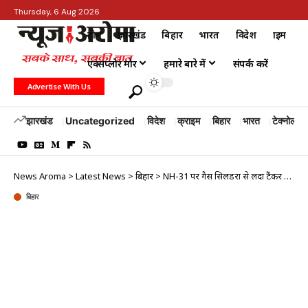
Thursday, 6 Aug 2026
होम
झारखंड
बिहार
भारत
विदेश
क्राइम
एक्सप्लोर मोर
हमारे बारे में
संपर्क करें
Advertise With Us
झारखंड
Uncategorized
विदेश
क्राइम
बिहार
भारत
टेक्नोलॉजी
News Aroma
>
Latest News
>
बिहार
>
NH-31 पर गैस सिलेंडरों से लदा टैंकर पलटा, बड़ा हादसा टला; मची अफरा-तफरी
बिहार