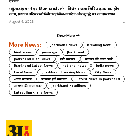
झारखंड
महुआडांड़ में 11 एवं 18 अगस्त को लगेगा विशेष राजस्व शिविर: हल्कावार होगा
काम, प्रखण्ड परिसर में मिलेगा दाखिल-खारिज और शुद्धि पत्र का समाधान
August 5, 2026
Show More
More News:
Jharkhand News
breaking news
hindi news
झारखंड न्यूज़
Jharkhand
Jharkhand Hindi News
हिंदी समाचार
झारखंड की ताज़ा खबरें
Jharkhand Latest News
national news
india news
Local News
Jharkhand Breaking News
City News
अपना झारखंड
झारखंड हिंदी समाचार
Latest News In Jharkhand
झारखंड की ताज़ा ख़बर
Jharkhand Headlines
Latest Jharkhand News