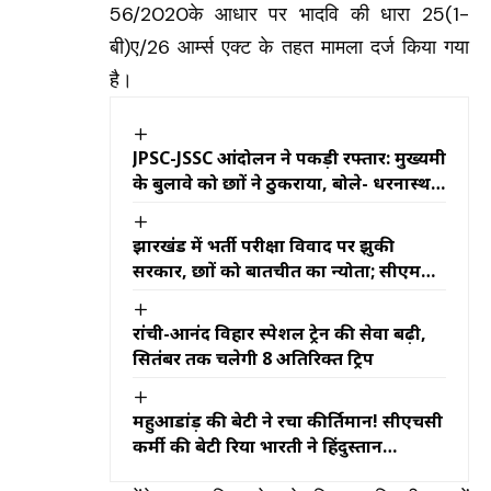
56/2020के आधार पर भादवि की धारा 25(1-
बी)ए/26 आर्म्स एक्ट के तहत मामला दर्ज किया गया
है।
JPSC-JSSC आंदोलन ने पकड़ी रफ्तार: मुख्यमंत्री
के बुलावे को छात्रों ने ठुकराया, बोले- धरनास्थल
पर आकर करें खुली बातचीत
झारखंड में भर्ती परीक्षा विवाद पर झुकी
सरकार, छात्रों को बातचीत का न्योता; सीएम
हेमंत सोरेन बोले- हर मांग पर होगा गंभीर
विचार
रांची-आनंद विहार स्पेशल ट्रेन की सेवा बढ़ी,
सितंबर तक चलेगी 8 अतिरिक्त ट्रिप
महुआडांड़ की बेटी ने रचा कीर्तिमान! सीएचसी
कर्मी की बेटी रिया भारती ने हिंदुस्तान
ओलंपियाड में अंग्रेजी में ठोका 100%, पूरे क्षेत्र